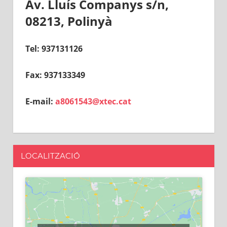
Av. Lluís Companys s/n,
08213, Polinyà
Tel: 937131126
Fax: 937133349
E-mail:
a8061543@xtec.cat
LOCALITZACIÓ